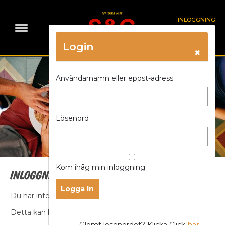
INLOGGNING
Login
×
Användarnamn eller epost-adress
Lösenord
Kom ihåg min inloggning
Inloggning och behörighet
Du har inte åtkomst till sidan.
Detta kan bero på något av följande orsaker
Glömt lösenordet? Klicka Click
här
.