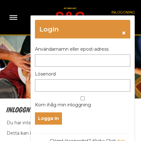
INLOGGNING
Login
×
Användarnamn eller epost-adress
Lösenord
Kom ihåg min inloggning
Inloggning och behörighet
Du har inte åtkomst till sidan.
Detta kan bero på något av följande orsaker
Glömt lösenordet? Klicka Click
här
.