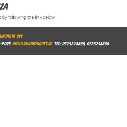
zza
t by following the link below
Kontakta oss
E-post:
info@snabbtogott.se
. Tel: 0723248880, 0723258880