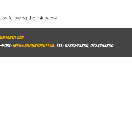
t by following the link below
Kontakta oss
E-post:
info@snabbtogott.se
. Tel: 0723248880, 0723258880