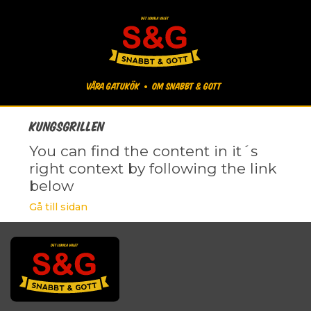
Våra gatukök
Om Snabbt & Gott
Kungsgrillen
You can find the content in it´s
right context by following the link
below
Gå till sidan