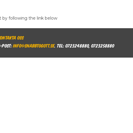
t by following the link below
Kontakta oss
E-post:
info@snabbtogott.se
. Tel: 0723248880, 0723258880