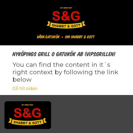
Våra gatukök
Om Snabbt & Gott
Nyköpings grill o gatukök AB (Vipsgrillen)
You can find the content in it´s
right context by following the link
below
Gå till sidan