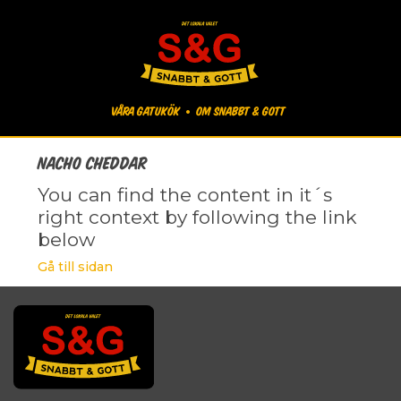
Våra gatukök
Om Snabbt & Gott
Nacho Cheddar
You can find the content in it´s
right context by following the link
below
Gå till sidan