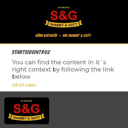
Våra gatukök
Om Snabbt & Gott
Startsideintro2
You can find the content in it´s
right context by following the link
below
Gå till sidan